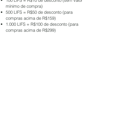
100 LIFS = R$10 de desconto (sem valor
mínimo de compra)
500 LIFS = R$50 de desconto (para
compras acima de R$159)
1.000 LIFS = R$100 de desconto (para
compras acima de R$299)
O cliente deve estar logado para utilizar
os pontos no momento da compra. Para
consultar seus pontos, vá em
Minhas
recompensas
na área de membro.
Validade dos Pontos:
Os LIFS têm validade de 12 meses de
inatividade (sem compras no período).
Após esse prazo, os pontos expiram
automaticamente.
Um aviso é enviado por e-mail antes da
expiração dos pontos.
Outras Condições: