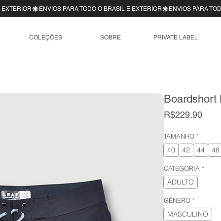
COLEÇÕES
SOBRE
PRIVATE LABEL
Boardshort 
Pric
R$229.90
TAMANHO
*
40
42
44
48
CATEGORIA
*
ADULTO
GÊNERO
*
MASCULINO