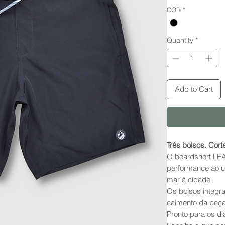
COR
*
Quantity
*
Add to Cart
Três bolsos. Cor
O boardshort LEA
performance ao u
mar à cidade.
Os bolsos integr
caimento da peça
Pronto para os d